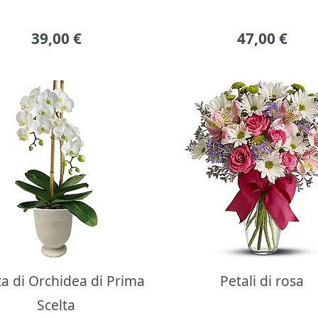
39,00
€
47,00
€
ta di Orchidea di Prima
Petali di rosa
Scelta