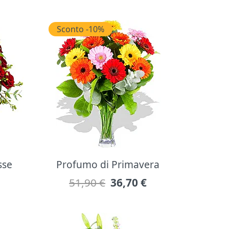
Sconto -10%
sse
Profumo di Primavera
51,90 €
36,70
€