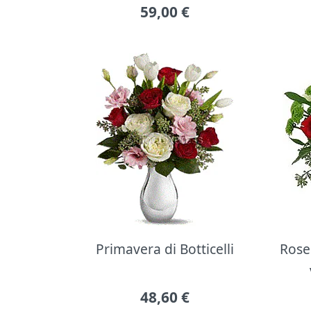
59,00
€
Primavera di Botticelli
Rose 
48,60
€