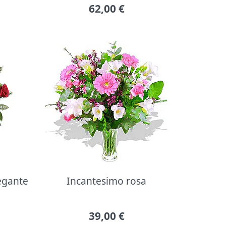
62,00
€
legante
Incantesimo rosa
39,00
€