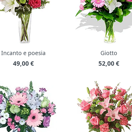
Incanto e poesia
Giotto
49,00
€
52,00
€