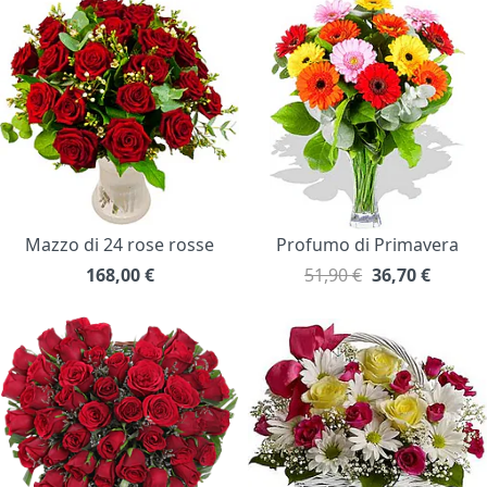
Mazzo di 24 rose rosse
Profumo di Primavera
168,00
€
51,90 €
36,70
€