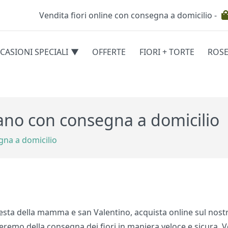
Vendita fiori online con consegna a domicilio -
Testata
CASIONI SPECIALI
OFFERTE
FIORI + TORTE
ROS
egorie
gano con consegna a domicilio
gna a domicilio
 festa della mamma e san Valentino, acquista online sul nost
eremo della consegna dei fiori in maniera veloce e sicura. V