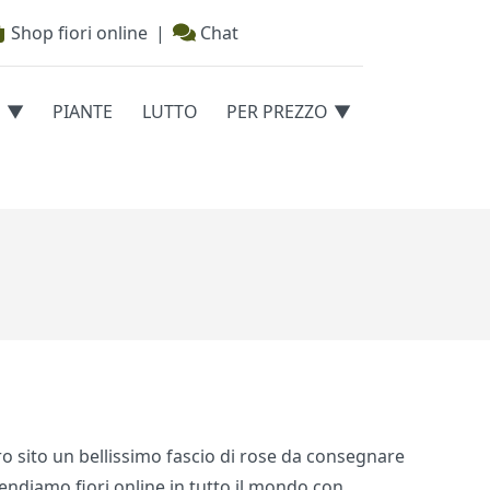
Shop fiori online
|
Chat
E
PIANTE
LUTTO
PER PREZZO
ro sito un bellissimo fascio di rose da consegnare
endiamo fiori online in tutto il mondo con