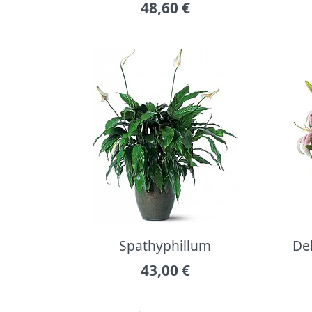
48,60
€
Spathyphillum
Del
43,00
€