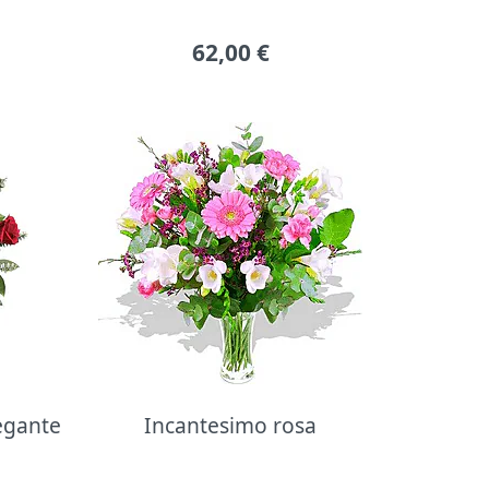
62,00
€
legante
Incantesimo rosa