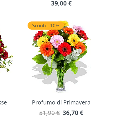
39,00
€
Sconto -10%
sse
Profumo di Primavera
51,90 €
36,70
€