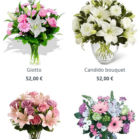
Giotto
Candido bouquet
52,00
€
52,00
€