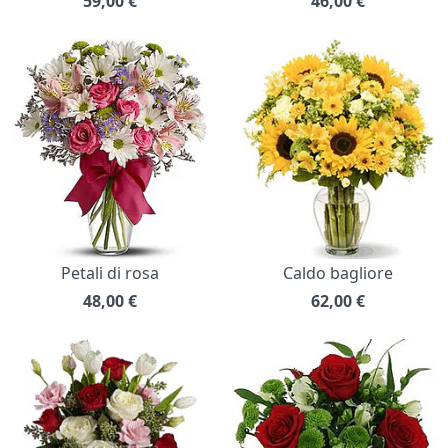
59,00
€
46,00
€
Petali di rosa
Caldo bagliore
48,00
€
62,00
€