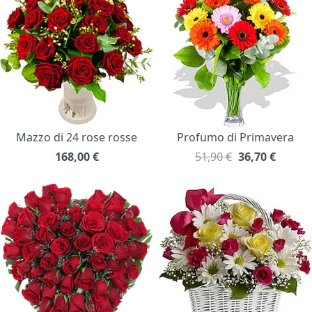
Mazzo di 24 rose rosse
Profumo di Primavera
168,00
€
51,90 €
36,70
€