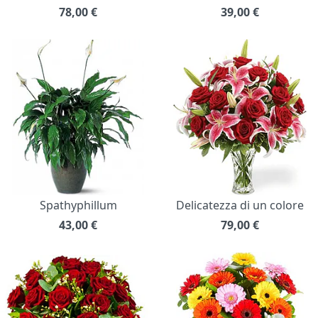
78,00
€
39,00
€
Spathyphillum
Delicatezza di un colore
43,00
€
79,00
€