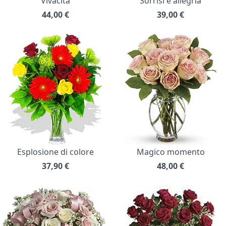
Vivacità
Sorrisi e allegria
44,00
€
39,00
€
Esplosione di colore
Magico momento
37,90
€
48,00
€