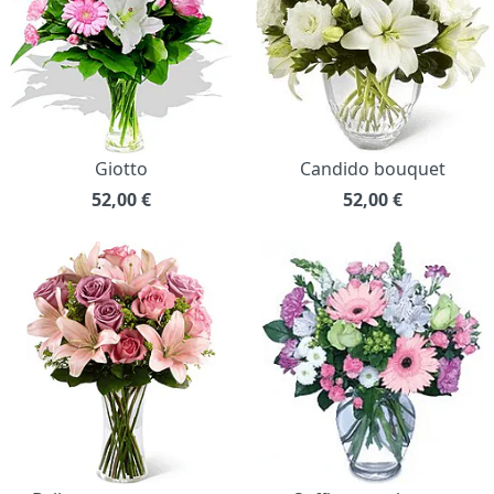
Giotto
Candido bouquet
52,00
€
52,00
€