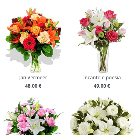
Jan Vermeer
Incanto e poesia
48,00
€
49,00
€