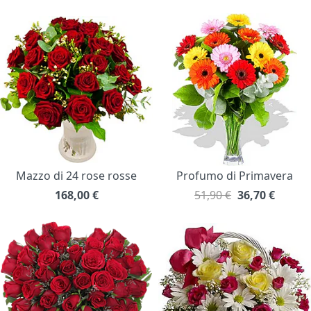
Mazzo di 24 rose rosse
Profumo di Primavera
168,00
€
51,90 €
36,70
€