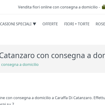
Vendita fiori online con consegna a domicilio -
Testata
CASIONI SPECIALI
OFFERTE
FIORI + TORTE
ROS
egorie
i Catanzaro con consegna a dom
n consegna a domicilio
online con consegna a domicilio a Caraffa Di Catanzaro. Effet
orni su 7.