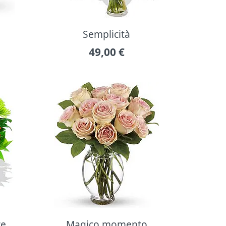
Semplicità
49,00
€
re
Magico momento