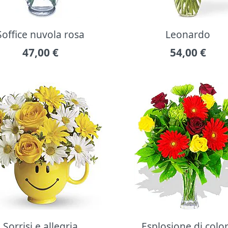
Soffice nuvola rosa
Leonardo
47,00
€
54,00
€
Sorrisi e allegria
Esplosione di colo