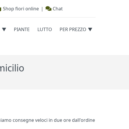
Shop fiori online
|
Chat
E
PIANTE
LUTTO
PER PREZZO
icilio
tuiamo consegne veloci in due ore dall'ordine