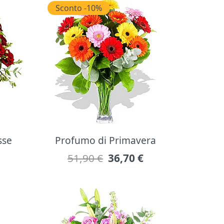
Sconto -10%
sse
Profumo di Primavera
51,90 €
36,70
€