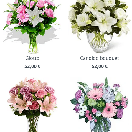
Giotto
Candido bouquet
52,00
€
52,00
€