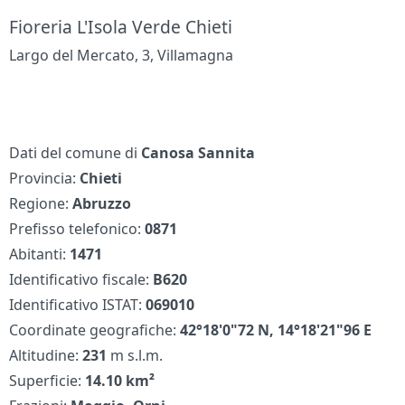
Fioreria L'Isola Verde Chieti
Largo del Mercato, 3, Villamagna
Dati del comune di
Canosa Sannita
Provincia:
Chieti
Regione:
Abruzzo
Prefisso telefonico:
0871
Abitanti:
1471
Identificativo fiscale:
B620
Identificativo ISTAT:
069010
Coordinate geografiche:
42°18'0"72 N, 14°18'21"96 E
Altitudine:
231
m s.l.m.
Superficie:
14.10 km²