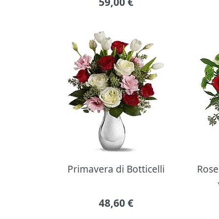
59,00
€
Primavera di Botticelli
Rose 
48,60
€