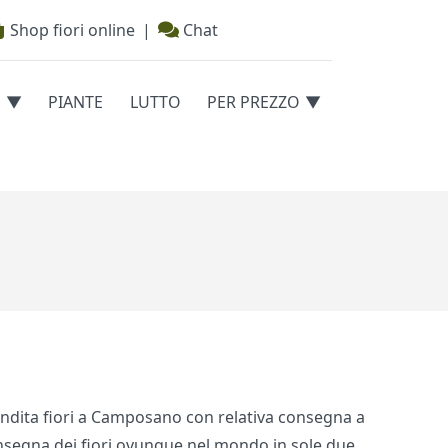
Shop fiori online
|
Chat
E
PIANTE
LUTTO
PER PREZZO
i vendita fiori a Camposano con relativa consegna a
 consegna dei fiori ovunque nel mondo in sole due