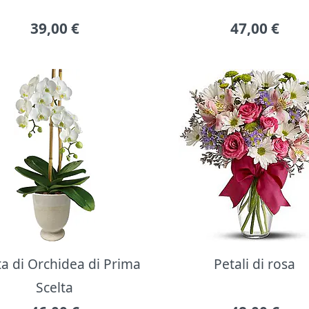
39,00
€
47,00
€
ta di Orchidea di Prima
Petali di rosa
Scelta