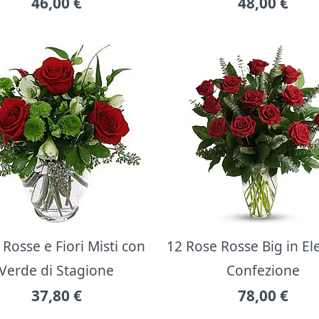
46,00
€
48,00
€
Rosse e Fiori Misti con
12 Rose Rosse Big in E
Verde di Stagione
Confezione
37,80
€
78,00
€