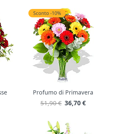
Sconto -10%
sse
Profumo di Primavera
51,90 €
36,70
€