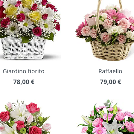
Giardino fiorito
Raffaello
78,00
€
79,00
€