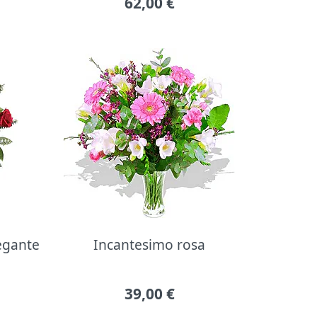
62,00
€
legante
Incantesimo rosa
39,00
€