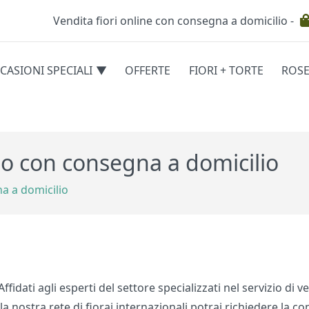
Vendita fiori online con consegna a domicilio -
Testata
CASIONI SPECIALI
OFFERTE
FIORI + TORTE
ROS
egorie
o con consegna a domicilio
a a domicilio
Affidati agli esperti del settore specializzati nel servizio d
lla nostra rete di fiorai internazionali potrai richiedere la