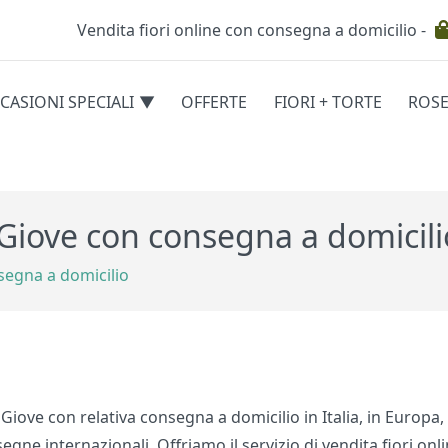
Vendita fiori online con consegna a domicilio -
Testata
CASIONI SPECIALI
OFFERTE
FIORI + TORTE
ROS
egorie
 Giove con consegna a domicili
segna a domicilio
 Giove con relativa consegna a domicilio in Italia, in Europa
egne internazionali. Offriamo il servizio di vendita fiori onl