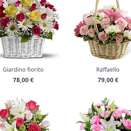
Giardino fiorito
Raffaello
78,00
€
79,00
€