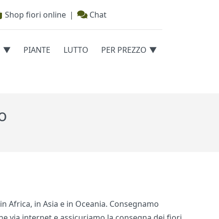
Shop fiori online
|
Chat
E
PIANTE
LUTTO
PER PREZZO
o
, in Africa, in Asia e in Oceania. Consegnamo
ine via internet e assicuriamo la consegna dei fiori