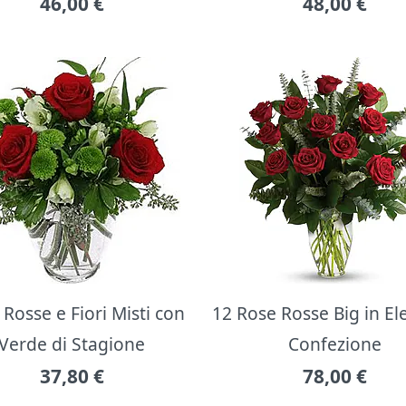
46,00
€
48,00
€
Rosse e Fiori Misti con
12 Rose Rosse Big in E
Verde di Stagione
Confezione
37,80
€
78,00
€