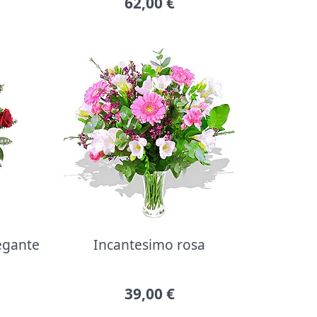
62,00
€
legante
Incantesimo rosa
39,00
€