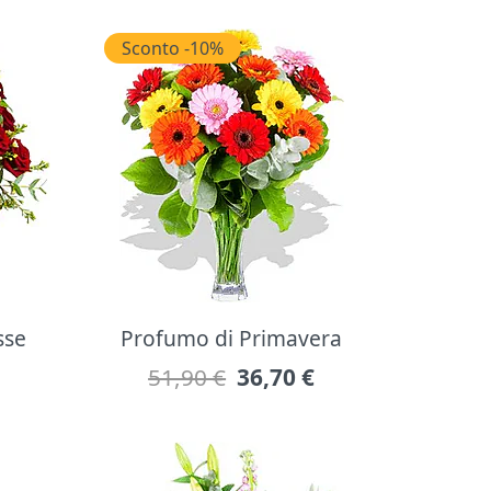
Sconto -10%
sse
Profumo di Primavera
51,90 €
36,70
€