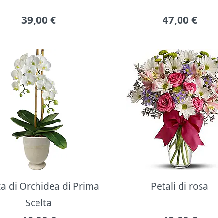
39,00
€
47,00
€
ta di Orchidea di Prima
Petali di rosa
Scelta