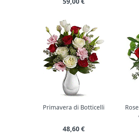
59,00
€
Primavera di Botticelli
Rose 
48,60
€