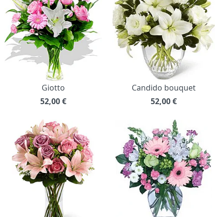
Giotto
Candido bouquet
52,00
€
52,00
€