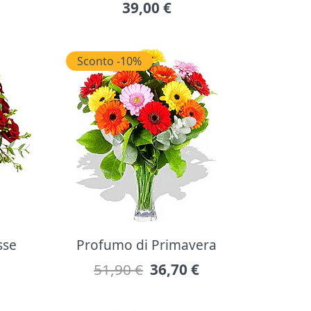
39,00
€
Sconto -10%
sse
Profumo di Primavera
51,90 €
36,70
€