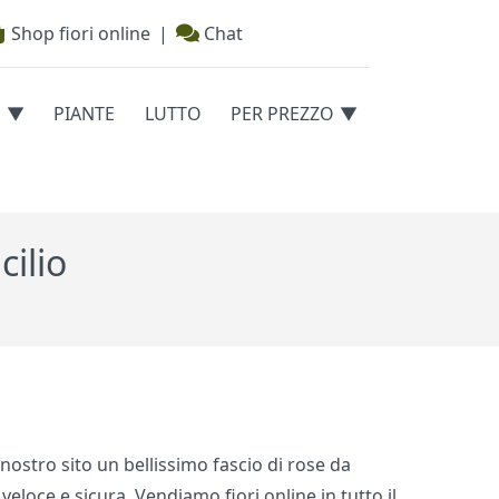
Shop fiori online
|
Chat
E
PIANTE
LUTTO
PER PREZZO
ilio
nostro sito un bellissimo fascio di rose da
loce e sicura. Vendiamo fiori online in tutto il