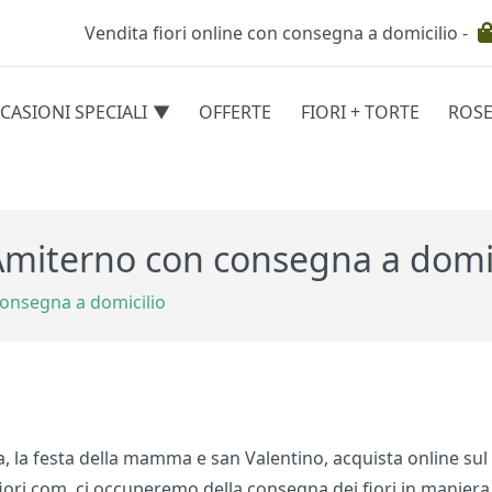
Vendita fiori online con consegna a domicilio -
Testata
CASIONI SPECIALI
OFFERTE
FIORI + TORTE
ROS
egorie
Amiterno con consegna a domic
consegna a domicilio
, la festa della mamma e san Valentino, acquista online sul 
ri.com ci occuperemo della consegna dei fiori in maniera ve