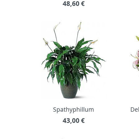
48,60
€
Spathyphillum
Del
43,00
€