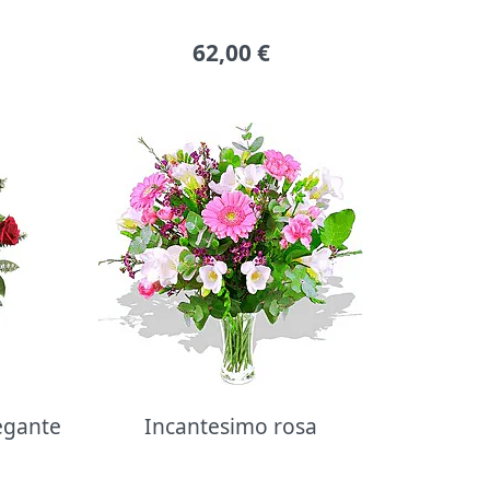
62,00
€
legante
Incantesimo rosa