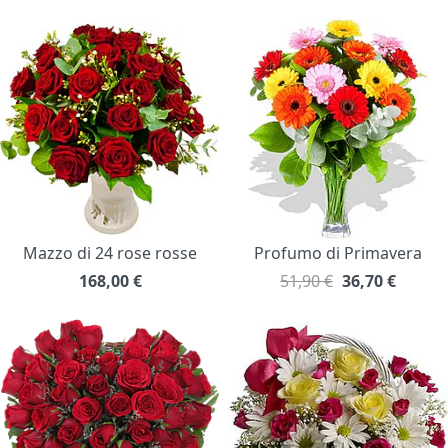
Mazzo di 24 rose rosse
Profumo di Primavera
168,00
€
51,90 €
36,70
€