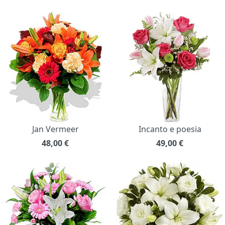
Jan Vermeer
Incanto e poesia
48,00
€
49,00
€