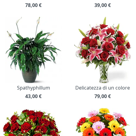
78,00
€
39,00
€
Spathyphillum
Delicatezza di un colore
43,00
€
79,00
€