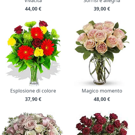
Vivacità
Sorrisi e allegria
44,00
€
39,00
€
Esplosione di colore
Magico momento
37,90
€
48,00
€