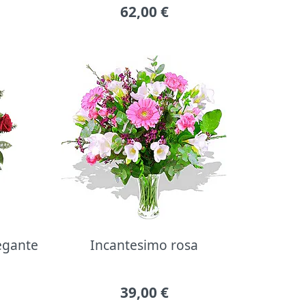
62,00
€
legante
Incantesimo rosa
39,00
€