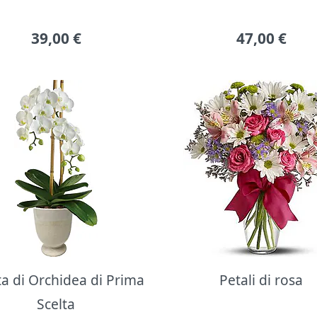
39,00
€
47,00
€
ta di Orchidea di Prima
Petali di rosa
Scelta