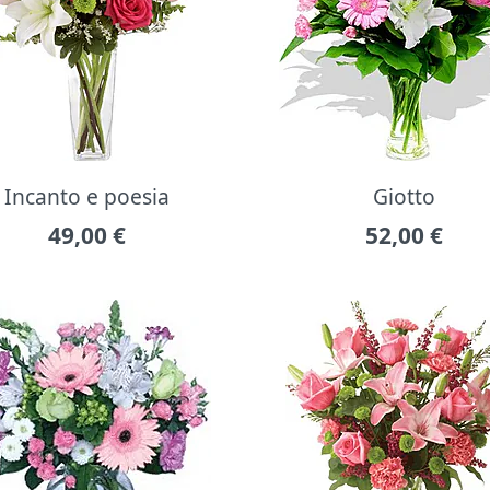
Incanto e poesia
Giotto
49,00
€
52,00
€