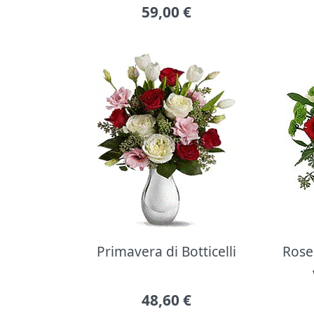
59,00
€
Primavera di Botticelli
Rose 
48,60
€