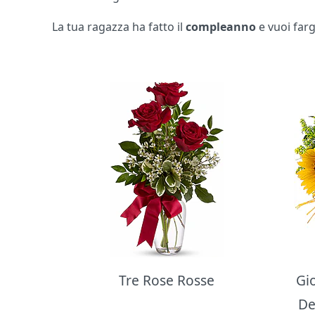
La tua ragazza ha fatto il
compleanno
e vuoi far
Bouquet di fiori
Tre Rose Rosse
Gi
De