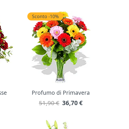
Sconto -10%
sse
Profumo di Primavera
51,90 €
36,70
€