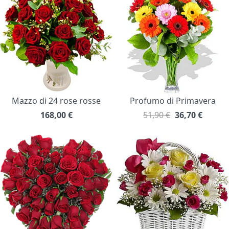
Mazzo di 24 rose rosse
Profumo di Primavera
168,00
€
51,90 €
36,70
€