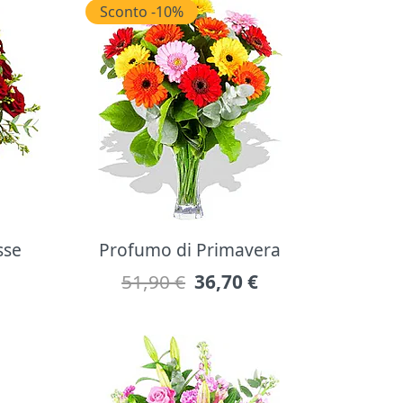
Sconto -10%
sse
Profumo di Primavera
51,90 €
36,70
€