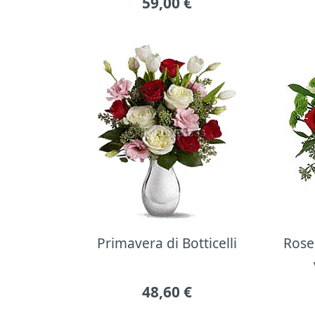
59,00
€
Primavera di Botticelli
Rose 
48,60
€