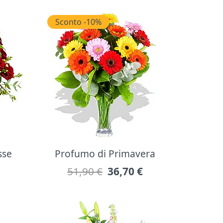
Sconto -10%
sse
Profumo di Primavera
51,90 €
36,70
€