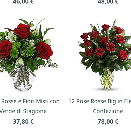
46,00
€
48,00
€
Rosse e Fiori Misti con
12 Rose Rosse Big in E
Verde di Stagione
Confezione
37,80
€
78,00
€