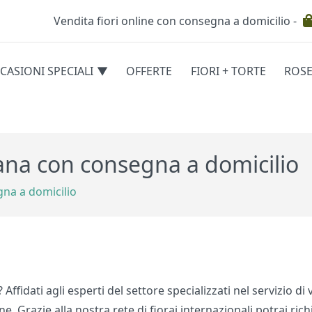
Vendita fiori online con consegna a domicilio -
Testata
CASIONI SPECIALI
OFFERTE
FIORI + TORTE
ROS
egorie
cana con consegna a domicilio
gna a domicilio
 Affidati agli esperti del settore specializzati nel servizio d
ne. Grazie alla nostra rete di fiorai internazionali potrai r