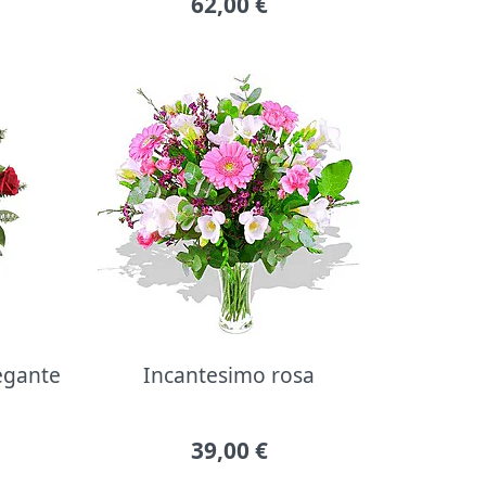
62,00
€
legante
Incantesimo rosa
39,00
€