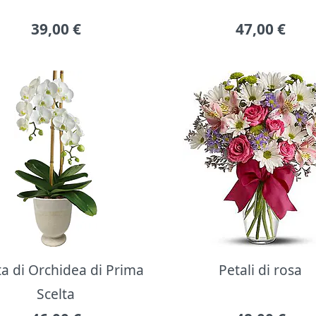
39,00
€
47,00
€
ta di Orchidea di Prima
Petali di rosa
Scelta