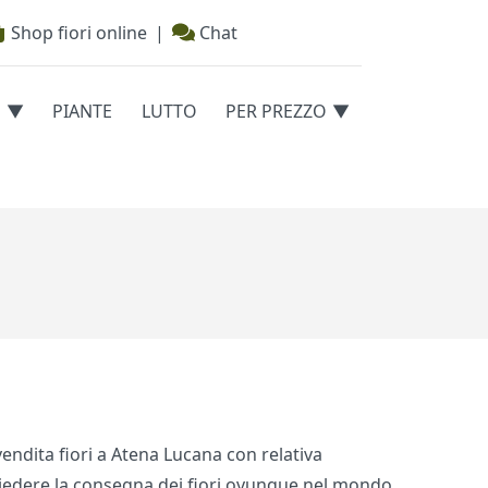
Shop fiori online
|
Chat
E
PIANTE
LUTTO
PER PREZZO
i vendita fiori a Atena Lucana con relativa
ichiedere la consegna dei fiori ovunque nel mondo