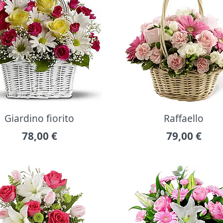
Giardino fiorito
Raffaello
78,00
€
79,00
€