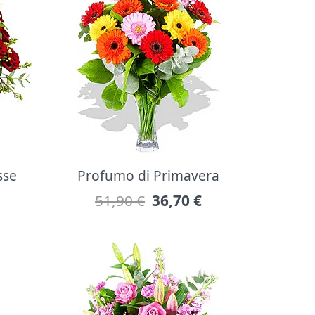
sse
Profumo di Primavera
51,90 €
36,70
€