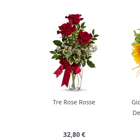
Bouquet di fiori
Tre Rose Rosse
Gi
De
32,80
€