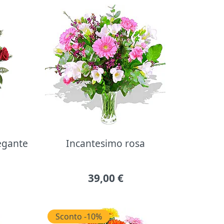
legante
Incantesimo rosa
39,00
€
Sconto -10%