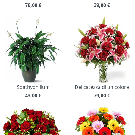
78,00
€
39,00
€
Spathyphillum
Delicatezza di un colore
43,00
€
79,00
€