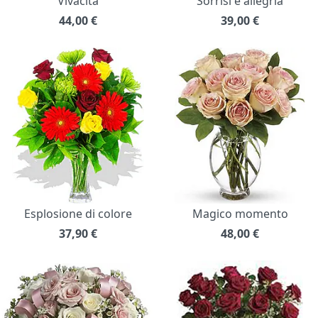
Vivacità
Sorrisi e allegria
44,00
€
39,00
€
Esplosione di colore
Magico momento
37,90
€
48,00
€