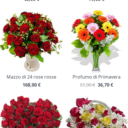
Mazzo di 24 rose rosse
Profumo di Primavera
168,00
€
51,90 €
36,70
€