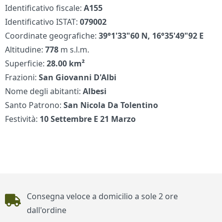
Identificativo fiscale:
A155
Identificativo ISTAT:
079002
Coordinate geografiche:
39°1'33"60 N, 16°35'49"92 E
Altitudine:
778
m s.l.m.
Superficie:
28.00 km²
Frazioni:
San Giovanni D'Albi
Nome degli abitanti:
Albesi
Santo Patrono:
San Nicola Da Tolentino
Festività:
10 Settembre E 21 Marzo
Piè di pagina
Consegna veloce a domicilio a sole 2 ore
dall'ordine