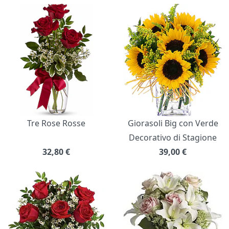
Bouquet di fiori
Tre Rose Rosse
Giorasoli Big con Verde
Decorativo di Stagione
32,80
€
39,00
€