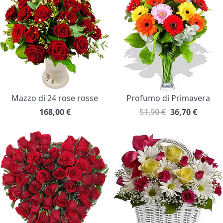
Mazzo di 24 rose rosse
Profumo di Primavera
168,00
€
51,90 €
36,70
€