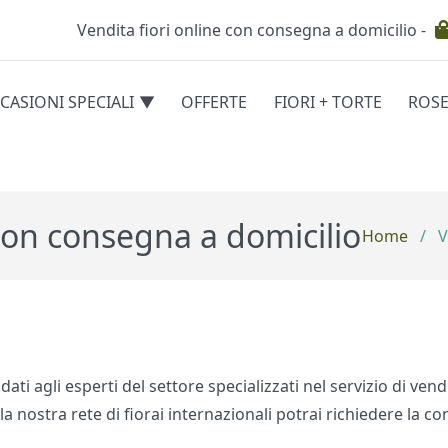
Vendita fiori online con consegna a domicilio -
Testata
CASIONI SPECIALI
OFFERTE
FIORI + TORTE
ROS
egorie
 con consegna a domicilio
Home
/
V
fidati agli esperti del settore specializzati nel servizio di ve
lla nostra rete di fiorai internazionali potrai richiedere la