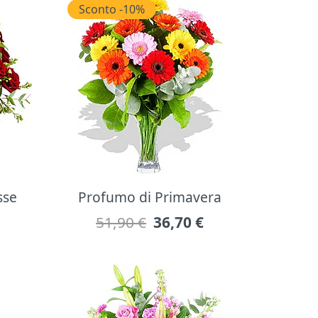
Sconto -10%
sse
Profumo di Primavera
51,90 €
36,70
€