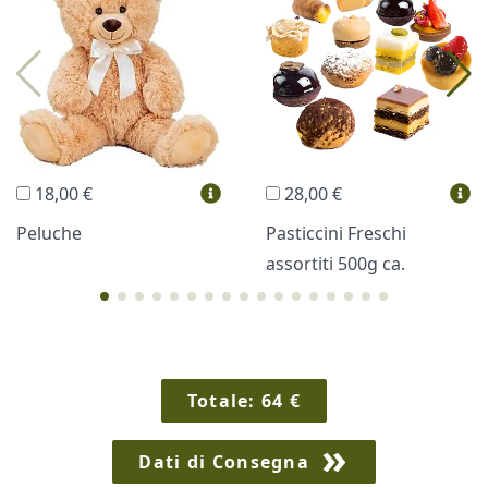
Profumi
Collane Lussoni®
Trudi®
THUN®
Regali Personalizzati
18,00 €
28,00 €
Vini e Liquori
Hello Spank
Peluche
Pasticcini Freschi
assortiti 500g ca.
Cornici
Sexy
Totale:
64
€
Dati di Consegna