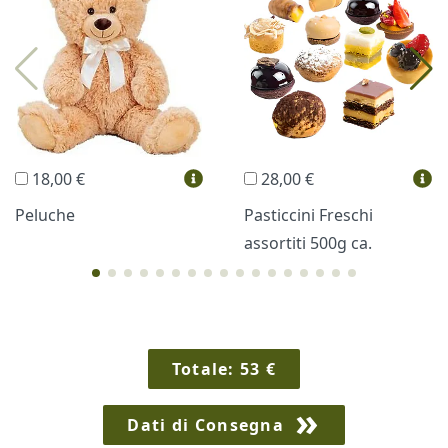
Profumi
Collane Lussoni®
Trudi®
THUN®
Regali Personalizzati
18,00 €
28,00 €
Vini e Liquori
Hello Spank
Peluche
Pasticcini Freschi
assortiti 500g ca.
Cornici
Sexy
Totale:
53
€
Dati di Consegna