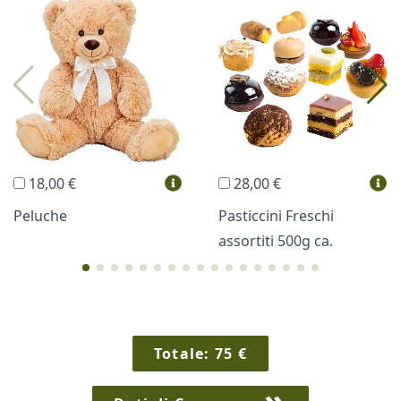
Profumi
Collane Lussoni®
Trudi®
THUN®
Regali Personalizzati
18,00 €
28,00 €
Vini e Liquori
Hello Spank
Peluche
Pasticcini Freschi
assortiti 500g ca.
Cornici
Sexy
Totale:
75
€