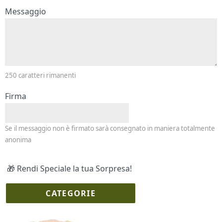
Messaggio e firma
Messaggio
250
caratteri rimanenti
Firma
Se il messaggio non è firmato sarà consegnato in maniera totalmente
anonima
🎁 Rendi Speciale la tua Sorpresa!
CATEGORIE
I più scelti
Torte Fresche