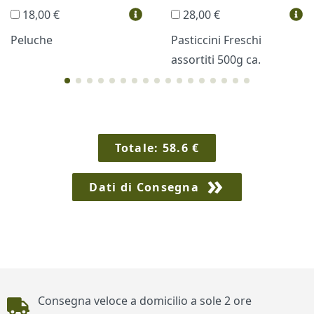
18,00 €
28,00 €
Vini e Liquori
Hello Spank
Peluche
Pasticcini Freschi
assortiti 500g ca.
Cornici
Sexy
Totale:
58.6
€
Dati di Consegna
Piè di pagina
Consegna veloce a domicilio a sole 2 ore