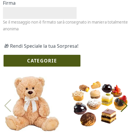
Firma
Se il messaggio non è firmato sarà consegnato in maniera totalmente
anonima
🎁 Rendi Speciale la tua Sorpresa!
CATEGORIE
I più scelti
Torte Fresche
Profumi
Collane Lussoni®
Trudi®
THUN®
Regali Personalizzati