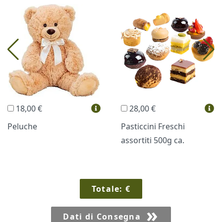
I più scelti
Torte Fresche
Profumi
Collane Lussoni®
Trudi®
THUN®
Regali Personalizzati
18,00 €
28,00 €
Vini e Liquori
Hello Spank
Peluche
Pasticcini Freschi
assortiti 500g ca.
Cornici
Sexy
Totale:
€
Dati di Consegna