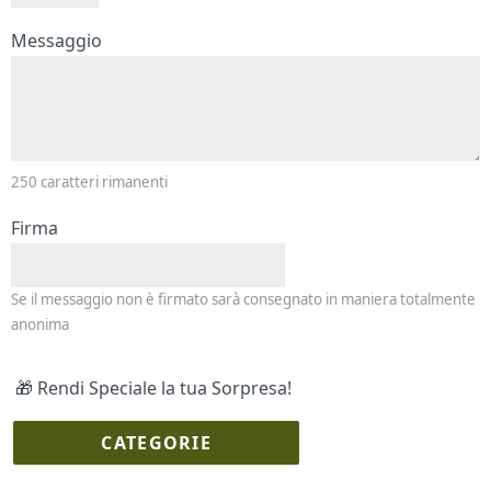
Messaggio e firma
Messaggio
250
caratteri rimanenti
Firma
Se il messaggio non è firmato sarà consegnato in maniera totalmente
anonima
🎁 Rendi Speciale la tua Sorpresa!
CATEGORIE