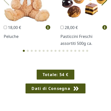
Trudi®
THUN®
Regali Personalizzati
18,00 €
28,00 €
Vini e Liquori
Hello Spank
Peluche
Pasticcini Freschi
assortiti 500g ca.
Cornici
Sexy
Totale:
54
€
Dati di Consegna