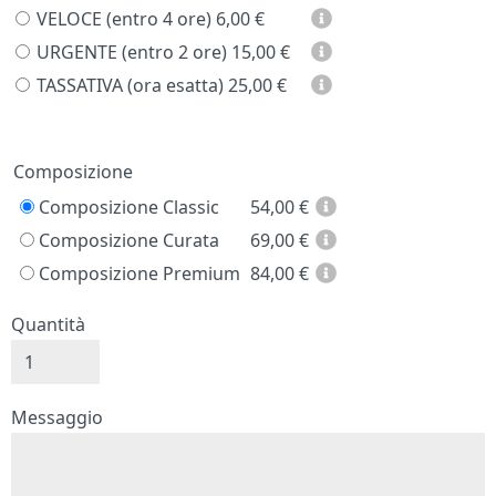
VELOCE (entro 4 ore)
6,00 €
URGENTE (entro 2 ore)
15,00 €
TASSATIVA (ora esatta)
25,00 €
Prezzo
Composizione
Composizione Classic
54,00
€
Composizione Curata
69,00
€
Composizione Premium
84,00
€
Quantità
Messaggio e firma
Messaggio