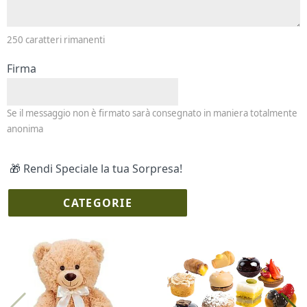
250
caratteri rimanenti
Firma
Se il messaggio non è firmato sarà consegnato in maniera totalmente
anonima
🎁 Rendi Speciale la tua Sorpresa!
CATEGORIE
I più scelti
Torte Fresche
Profumi
Collane Lussoni®