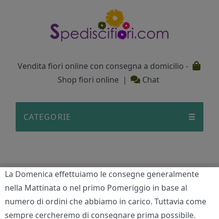
Testata
Vendita fiori online con consegna a domicilio -
Shop fiori online
|
Chat
CATEGORIE
☰
La Domenica effettuiamo le consegne generalmente
Bellezza senza tempo
nella Mattinata o nel primo Pomeriggio in base al
numero di ordini che abbiamo in carico. Tuttavia come
Home
/
Bellezza senza tempo
sempre cercheremo di consegnare prima possibile.