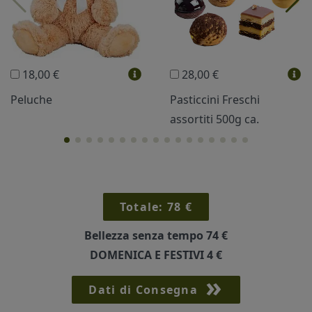
Trudi®
THUN®
Regali Personalizzati
18,00 €
28,00 €
Vini e Liquori
Hello Spank
Peluche
Pasticcini Freschi
assortiti 500g ca.
Cornici
Sexy
Totale:
78
€
Bellezza senza tempo
74 €
DOMENICA E FESTIVI
4 €
Dati di Consegna