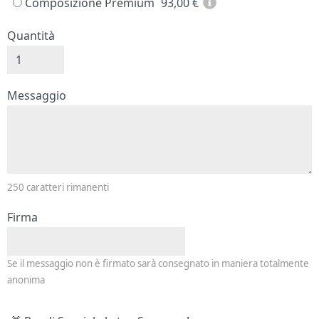
Composizione Premium
93,00
€
Quantità
Messaggio e firma
Messaggio
250
caratteri rimanenti
Firma
Se il messaggio non è firmato sarà consegnato in maniera totalmente
anonima