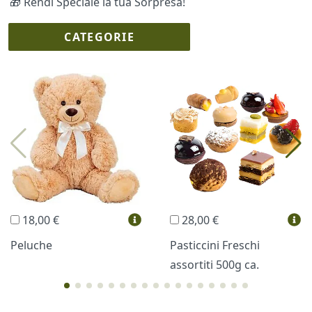
🎁 Rendi Speciale la tua Sorpresa!
CATEGORIE
I più scelti
Torte Fresche
Profumi
Collane Lussoni®
Trudi®
THUN®
Regali Personalizzati
18,00 €
28,00 €
Vini e Liquori
Hello Spank
Peluche
Pasticcini Freschi
assortiti 500g ca.
Cornici
Sexy