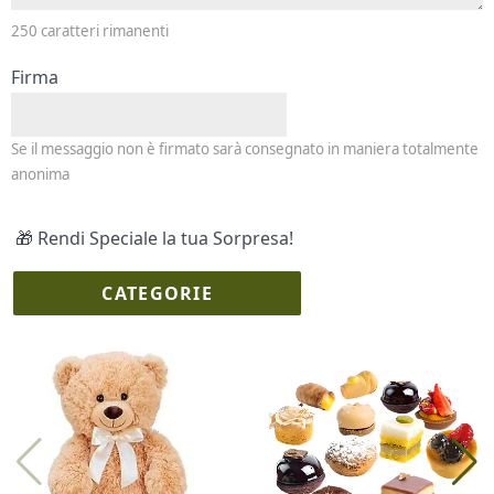
250
caratteri rimanenti
Firma
Se il messaggio non è firmato sarà consegnato in maniera totalmente
anonima
🎁 Rendi Speciale la tua Sorpresa!
CATEGORIE
I più scelti
Torte Fresche
Profumi
Collane Lussoni®
Trudi®
THUN®