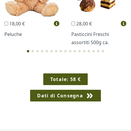
Regali Personalizzati
18,00 €
28,00 €
Vini e Liquori
Hello Spank
Peluche
Pasticcini Freschi
assortiti 500g ca.
Cornici
Sexy
Totale:
58
€
Dati di Consegna