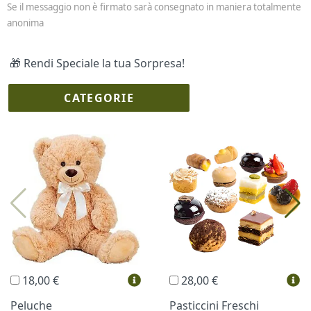
Se il messaggio non è firmato sarà consegnato in maniera totalmente
anonima
🎁 Rendi Speciale la tua Sorpresa!
CATEGORIE
I più scelti
Torte Fresche
Profumi
Collane Lussoni®
Trudi®
THUN®
Regali Personalizzati
18,00 €
28,00 €
Vini e Liquori
Hello Spank
Peluche
Pasticcini Freschi