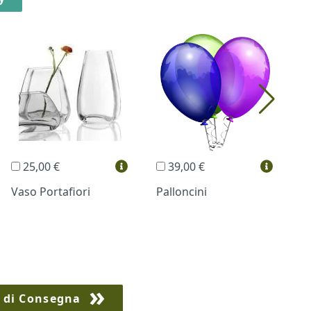
25,00 €
39,00 €
Vaso Portafiori
Palloncini
B
 di Consegna