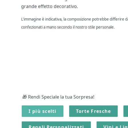
grande effetto decorativo.
L'immagine è indicativa, la composizione potrebbe differire dal
confezionati a mano secondo il nostro stile personale.
🎁 Rendi Speciale la tua Sorpresa!
I più scelti
Torte Fresche
Regali Personalizzati
Vini e Li