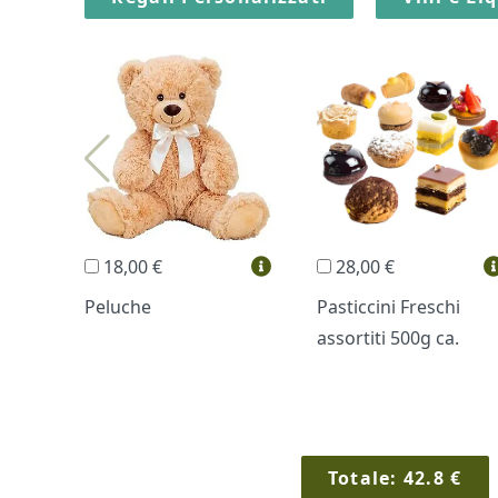
18,00 €
28,00 €
Peluche
Pasticcini Freschi
assortiti 500g ca.
Totale:
42.8
€