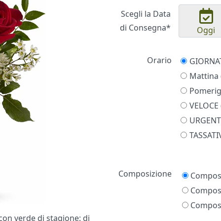
Scegli la Data
di Consegna*
Oggi
Orario
Mattina 
Pomerigg
VELOCE (
URGENTE
TASSATIV
Prezzo
Composizione
Composi
Composi
Composi
con verde di stagione: di