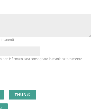
io e firma
 rimanenti
io non è firmato sarà consegnato in maniera totalmente
THUN®
y