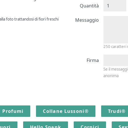
Quantità
Messagg
la foto trattandosi di fiori freschi
Messaggio
250
caratteri
Firma
Se il messagg
anonima
Profumi
Collane Lussoni®
Trudi®
quori
Hello Spank
Cornici
Sex