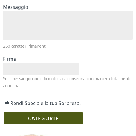
Messaggio e firma
Messaggio
250
caratteri rimanenti
Firma
Se il messaggio non è firmato sarà consegnato in maniera totalmente
anonima
🎁 Rendi Speciale la tua Sorpresa!
CATEGORIE
I più scelti
Torte Fresche