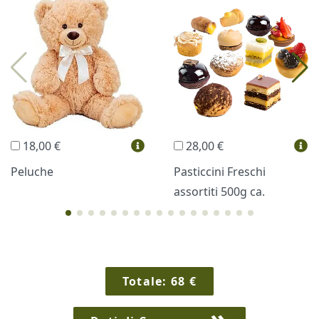
Profumi
Collane Lussoni®
Trudi®
THUN®
Regali Personalizzati
18,00 €
28,00 €
Vini e Liquori
Hello Spank
Peluche
Pasticcini Freschi
assortiti 500g ca.
Cornici
Sexy
Totale:
68
€