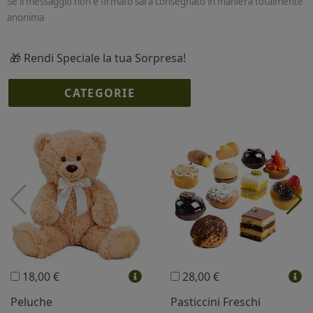
Se il messaggio non è firmato sarà consegnato in maniera totalmente
anonima
🎁 Rendi Speciale la tua Sorpresa!
CATEGORIE
I più scelti
Torte Fresche
Profumi
Collane Lussoni®
Trudi®
THUN®
Regali Personalizzati
18,00 €
28,00 €
Vini e Liquori
Hello Spank
Peluche
Pasticcini Freschi