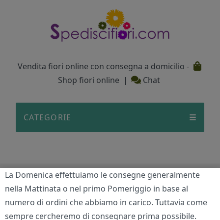
Testata
Vendita fiori online con consegna a domicilio -
Shop fiori online
|
Chat
CATEGORIE
☰
La Domenica effettuiamo le consegne generalmente
Kenzia
nella Mattinata o nel primo Pomeriggio in base al
numero di ordini che abbiamo in carico. Tuttavia come
Home
/
Piante
/
Kenzia
sempre cercheremo di consegnare prima possibile.