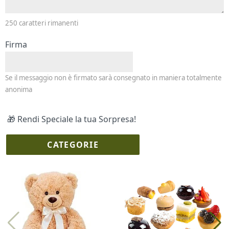
250
caratteri rimanenti
Firma
Se il messaggio non è firmato sarà consegnato in maniera totalmente
anonima
🎁 Rendi Speciale la tua Sorpresa!
CATEGORIE
I più scelti
Torte Fresche
Profumi
Collane Lussoni®