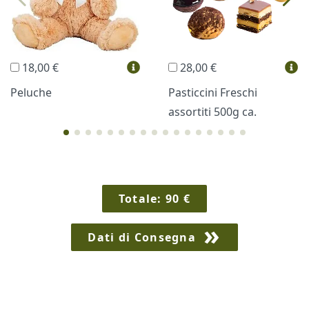
Trudi®
THUN®
Regali Personalizzati
18,00 €
28,00 €
Vini e Liquori
Hello Spank
Peluche
Pasticcini Freschi
assortiti 500g ca.
Cornici
Sexy
Totale:
90
€
Dati di Consegna