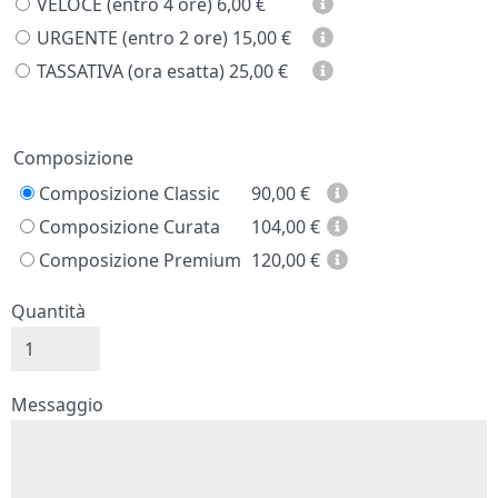
VELOCE (entro 4 ore)
6,00 €
URGENTE (entro 2 ore)
15,00 €
TASSATIVA (ora esatta)
25,00 €
Prezzo
Composizione
Composizione Classic
90,00
€
Composizione Curata
104,00
€
Composizione Premium
120,00
€
Quantità
Messaggio e firma
Messaggio