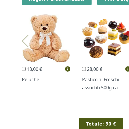
18,00 €
28,00 €
Peluche
Pasticcini Freschi
assortiti 500g ca.
Totale:
90
€