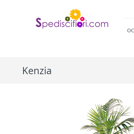
OC
Cat
Kenzia