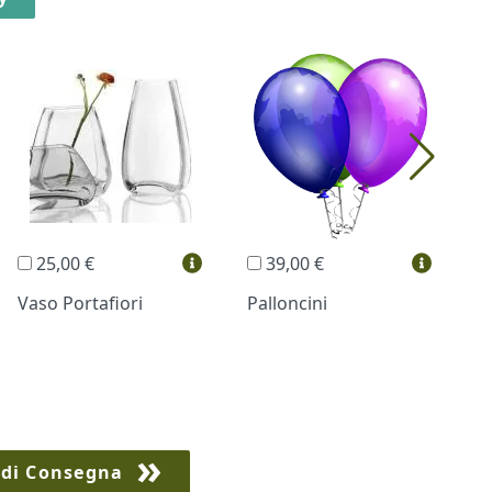
25,00 €
39,00 €
Vaso Portafiori
Palloncini
B
 di Consegna