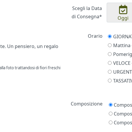
Scegli la Data
di Consegna*
Oggi
Orario
Mattina 
nte. Un pensiero, un regalo
Pomerigg
VELOCE (
la foto trattandosi di fiori freschi
URGENTE
TASSATIV
Prezzo
Composizione
Composi
Composi
Composi