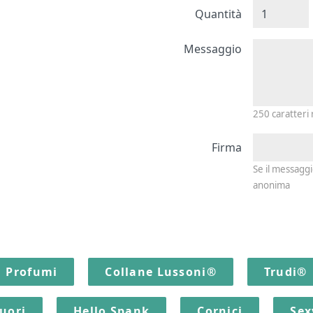
Quantità
Messagg
Messaggio
250
caratteri
Firma
Se il messagg
anonima
Profumi
Collane Lussoni®
Trudi®
quori
Hello Spank
Cornici
Sex