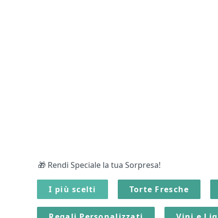
🎁 Rendi Speciale la tua Sorpresa!
I più scelti
Torte Fresche
Regali Personalizzati
Vini e Li