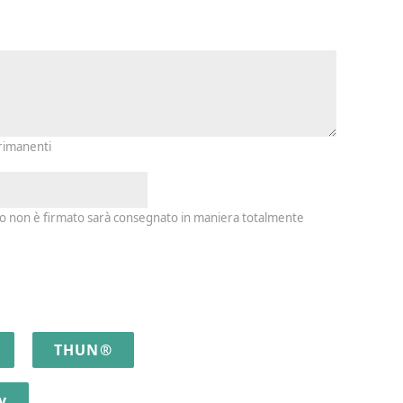
io e firma
 rimanenti
io non è firmato sarà consegnato in maniera totalmente
THUN®
y