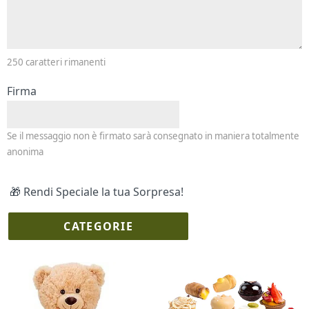
250
caratteri rimanenti
Firma
Se il messaggio non è firmato sarà consegnato in maniera totalmente
anonima
🎁 Rendi Speciale la tua Sorpresa!
CATEGORIE
I più scelti
Torte Fresche
Profumi
Collane Lussoni®