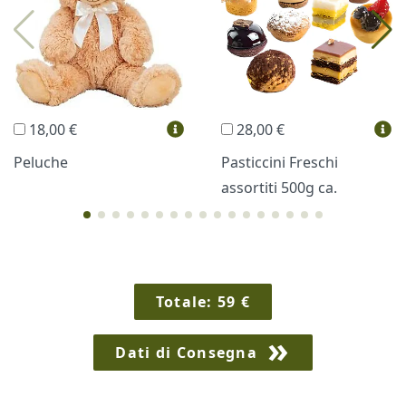
Trudi®
THUN®
Regali Personalizzati
18,00 €
28,00 €
Vini e Liquori
Hello Spank
Peluche
Pasticcini Freschi
assortiti 500g ca.
Cornici
Sexy
Totale:
59
€
Dati di Consegna