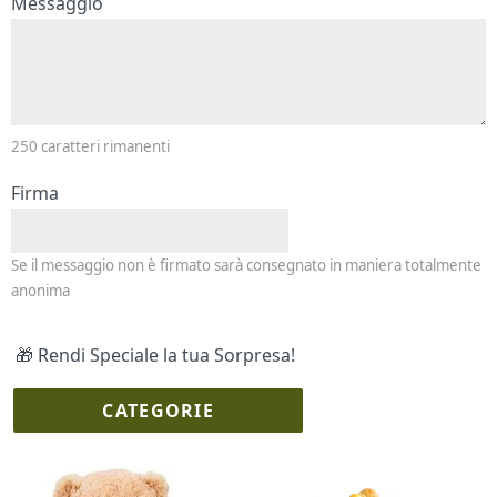
Messaggio e firma
Messaggio
250
caratteri rimanenti
Firma
Se il messaggio non è firmato sarà consegnato in maniera totalmente
anonima
🎁 Rendi Speciale la tua Sorpresa!
CATEGORIE
I più scelti
Torte Fresche