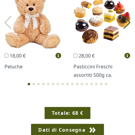
Profumi
Collane Lussoni®
Trudi®
THUN®
Regali Personalizzati
18,00 €
28,00 €
Vini e Liquori
Hello Spank
Peluche
Pasticcini Freschi
assortiti 500g ca.
Cornici
Sexy
Totale:
68
€
Dati di Consegna