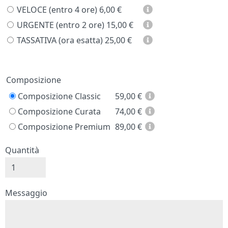
VELOCE (entro 4 ore)
6,00 €
URGENTE (entro 2 ore)
15,00 €
TASSATIVA (ora esatta)
25,00 €
Prezzo
Composizione
Composizione Classic
59,00
€
Composizione Curata
74,00
€
Composizione Premium
89,00
€
Quantità
Messaggio e firma
Messaggio