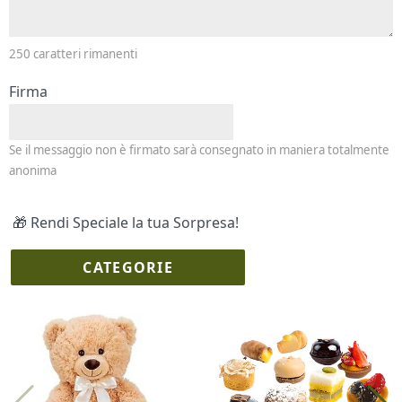
250
caratteri rimanenti
Firma
Se il messaggio non è firmato sarà consegnato in maniera totalmente
anonima
🎁 Rendi Speciale la tua Sorpresa!
CATEGORIE
I più scelti
Torte Fresche
Profumi
Collane Lussoni®