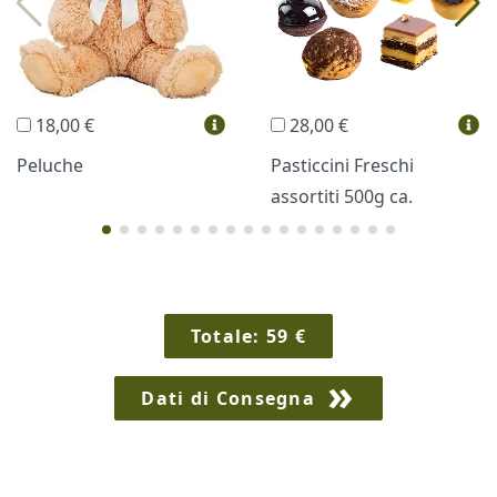
Trudi®
THUN®
Regali Personalizzati
18,00 €
28,00 €
Vini e Liquori
Hello Spank
Peluche
Pasticcini Freschi
assortiti 500g ca.
Cornici
Sexy
Totale:
59
€
Dati di Consegna