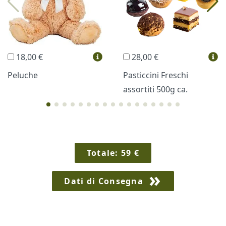
Trudi®
THUN®
Regali Personalizzati
18,00 €
28,00 €
Vini e Liquori
Hello Spank
Peluche
Pasticcini Freschi
assortiti 500g ca.
Cornici
Sexy
Totale:
59
€
Dati di Consegna