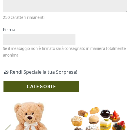
250
caratteri rimanenti
Firma
Se il messaggio non è firmato sarà consegnato in maniera totalmente
anonima
🎁 Rendi Speciale la tua Sorpresa!
CATEGORIE
I più scelti
Torte Fresche
Profumi
Collane Lussoni®