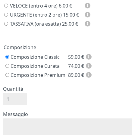
VELOCE (entro 4 ore)
6,00 €
URGENTE (entro 2 ore)
15,00 €
TASSATIVA (ora esatta)
25,00 €
Prezzo
Composizione
Composizione Classic
59,00
€
Composizione Curata
74,00
€
Composizione Premium
89,00
€
Quantità
Messaggio e firma
Messaggio