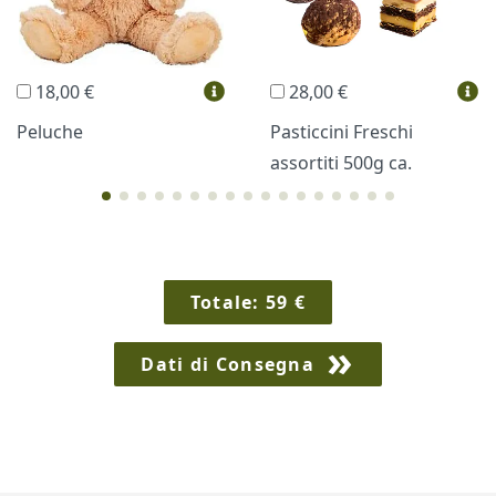
Regali Personalizzati
18,00 €
28,00 €
Vini e Liquori
Hello Spank
Peluche
Pasticcini Freschi
assortiti 500g ca.
Cornici
Sexy
Totale:
59
€
Dati di Consegna