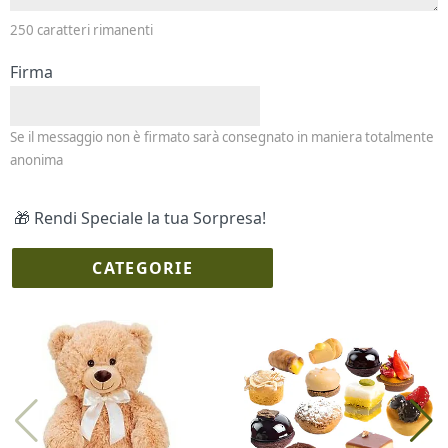
250
caratteri rimanenti
Firma
Se il messaggio non è firmato sarà consegnato in maniera totalmente
anonima
🎁 Rendi Speciale la tua Sorpresa!
CATEGORIE
I più scelti
Torte Fresche
Profumi
Collane Lussoni®
Trudi®
THUN®