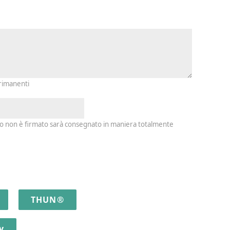
io e firma
 rimanenti
io non è firmato sarà consegnato in maniera totalmente
THUN®
y