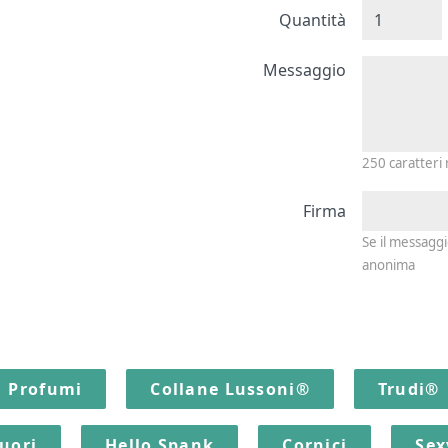
Quantità
Messagg
Messaggio
250
caratteri
Firma
Se il messagg
anonima
Profumi
Collane Lussoni®
Trudi®
quori
Hello Spank
Cornici
Sex