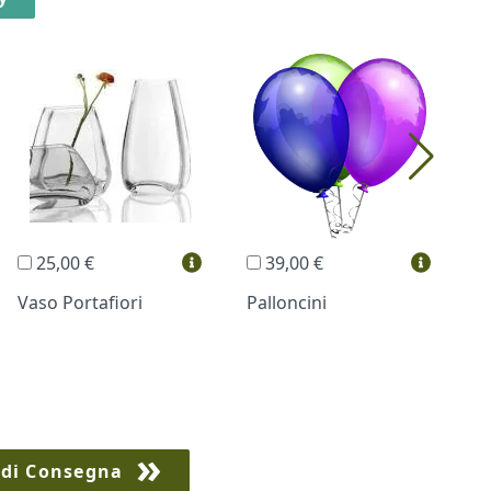
25,00 €
39,00 €
Vaso Portafiori
Palloncini
B
 di Consegna