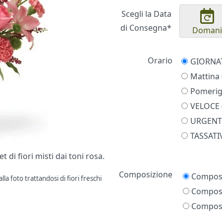
Scegli la Data
di Consegna*
Domani
Orario
Mattina 
Pomerigg
VELOCE (
URGENTE
TASSATIV
di fiori misti dai toni rosa.
Prezzo
Composizione
Composi
la foto trattandosi di fiori freschi
Composi
Composi