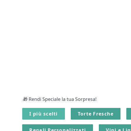
🎁 Rendi Speciale la tua Sorpresa!
I più scelti
Torte Fresche
Regali Personalizzati
Vini e Li