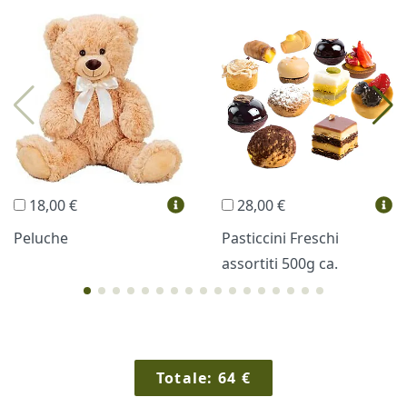
I più scelti
Torte Fresche
Profumi
Collane Lussoni®
Trudi®
THUN®
Regali Personalizzati
18,00 €
28,00 €
Vini e Liquori
Hello Spank
Peluche
Pasticcini Freschi
assortiti 500g ca.
Cornici
Sexy
Totale:
64
€