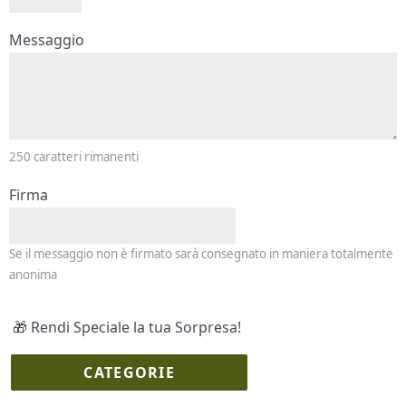
Messaggio e firma
Messaggio
250
caratteri rimanenti
Firma
Se il messaggio non è firmato sarà consegnato in maniera totalmente
anonima
🎁 Rendi Speciale la tua Sorpresa!
CATEGORIE