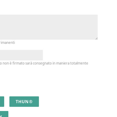
io e firma
 rimanenti
io non è firmato sarà consegnato in maniera totalmente
THUN®
y