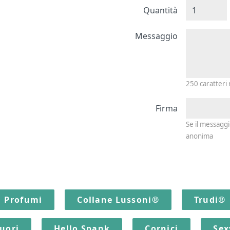
Quantità
Messagg
Messaggio
250
caratteri
Firma
Se il messagg
anonima
Profumi
Collane Lussoni®
Trudi®
quori
Hello Spank
Cornici
Sex