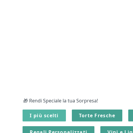
🎁 Rendi Speciale la tua Sorpresa!
I più scelti
Torte Fresche
Regali Personalizzati
Vini e Li