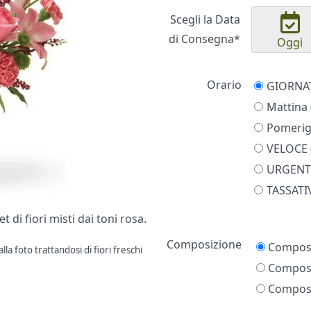
Scegli la Data
di Consegna*
Oggi
Orario
Mattina 
Pomerigg
VELOCE (
URGENTE
TASSATIV
di fiori misti dai toni rosa.
Prezzo
Composizione
Composi
la foto trattandosi di fiori freschi
Composi
Composi