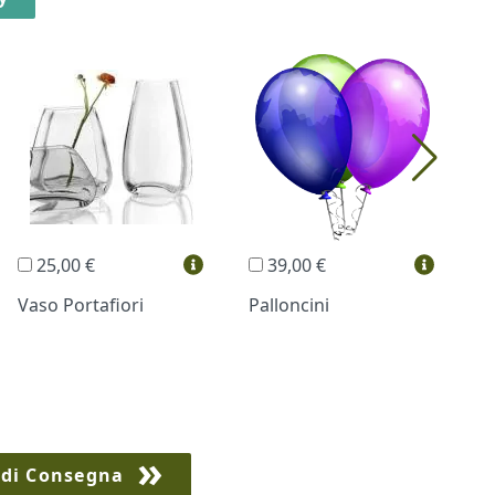
25,00 €
39,00 €
Vaso Portafiori
Palloncini
B
 di Consegna