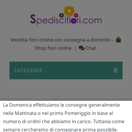
Testata
Vendita fiori online con consegna a domicilio -
Shop fiori online
|
Chat
CATEGORIE
☰
La Domenica effettuiamo le consegne generalmente
Fantasia di colore
nella Mattinata o nel primo Pomeriggio in base al
numero di ordini che abbiamo in carico. Tuttavia come
Home
/
Amicizia
/
Fantasia di colore
sempre cercheremo di consegnare prima possibile.